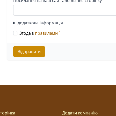
Посилання на ваш сайт або бізнес-сторінку
додаткова інформація
Згода з
правилами
Відправити
торінка
Додати компанію