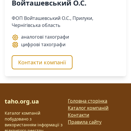
Войташевський О.С.
ФОП Войташевський О.С., Прилуки,
Чернігівська область
аналогові тахографи
цифрові тахографи
Контакти компанії
taho.org.ua
Головна сторінка
Каталог компаній
Каталог компаній
Контакти
побудовано з
Правила сайту
використанням інформації з
відкритого реєстру