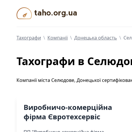
Taho.org.ua
Тахографи
\
Компанії
\
Донецька область
\
Се
Тахографи
в Селюдо
Компанії
міста
Селюдове
,
Донецької
сертифікован
Виробничо-комерційна
фірма Євротехсервіс