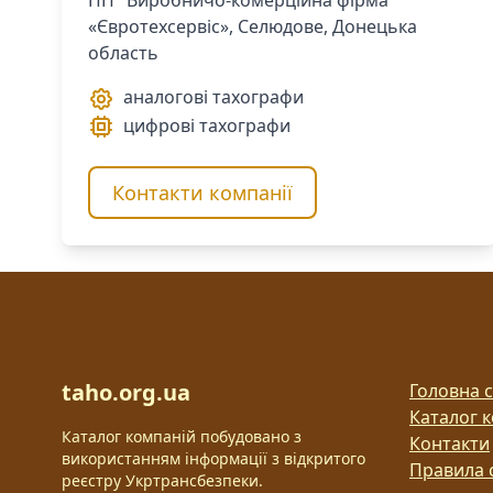
ПП "Виробничо-комерційна фірма
«Євротехсервіс», Селюдове, Донецька
область
аналогові тахографи
цифрові тахографи
Контакти компанії
taho.org.ua
Головна с
Каталог 
Каталог компаній побудовано з
Контакти
використанням інформації з відкритого
Правила 
реєстру Укртрансбезпеки.