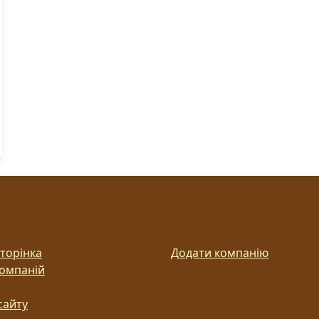
торінка
Додати компанію
компаній
сайту