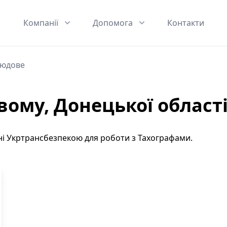
Компанії
Допомога
Контакти
людове
вому, Донецької област
і Укртрансбезпекою для роботи з Тахографами.