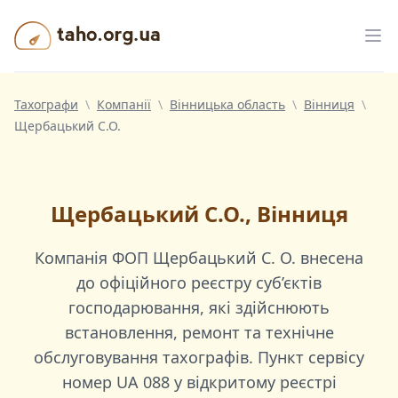
Taho.org.ua
Від
Тахографи
\
Компанії
\
Вінницька область
\
Вінниця
\
Щербацький С.О.
Щербацький С.О., Вінниця
Компанія
ФОП Щербацький С. О.
внесена
до офіційного реєстру суб’єктів
господарювання, які здійснюють
встановлення, ремонт та технічне
обслуговування тахографів. Пункт сервісу
номер
UA 088
у відкритому реєстрі