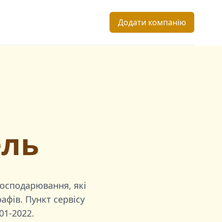
Додати компанію
ель
господарювання, які
афів. Пункт сервісу
01-2022
.