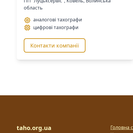
ПП "Луцьксервіс", Ковель, Волинська
область
аналогові тахографи
цифрові тахографи
Контакти компанії
taho.org.ua
Головна с