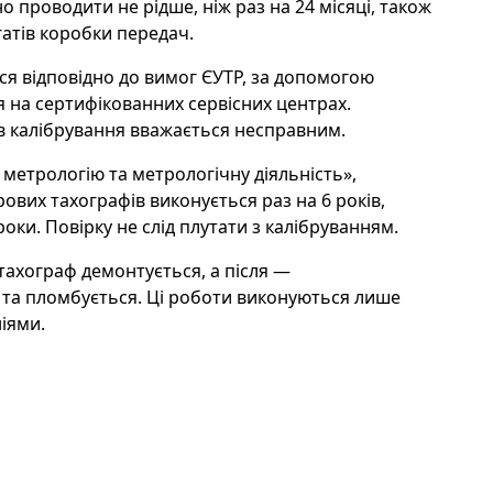
 проводити не рідше, ніж раз на 24 місяці, також
гатів коробки передач.
ся відповідно до вимог ЄУТР, за допомогою
 на сертифікованних сервісних центрах.
в калібрування вважається несправним.
метрологію та метрологічну діяльність»,
ових тахографів виконується раз на 6 років,
роки. Повірку не слід плутати з калібруванням.
тахограф демонтується, а після —
 та пломбується. Ці роботи виконуються лише
іями.