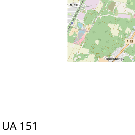
у
UA 151