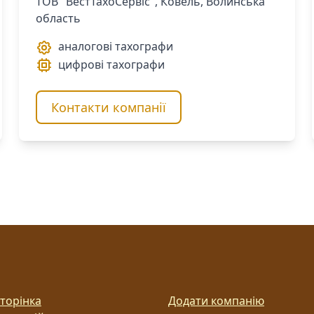
ТОВ "ВестТахоСервіс", Ковель, Волинська
область
аналогові тахографи
цифрові тахографи
Контакти компанії
торінка
Додати компанію