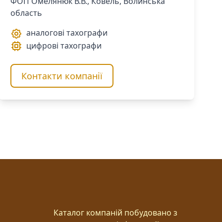
ФОП Омелянюк В.В., Ковель, Волинська
область
аналогові тахографи
цифрові тахографи
Контакти компанії
Каталог компаній побудовано з