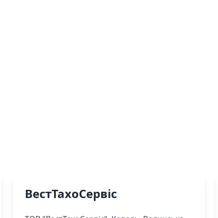
ВестТахоСервіс