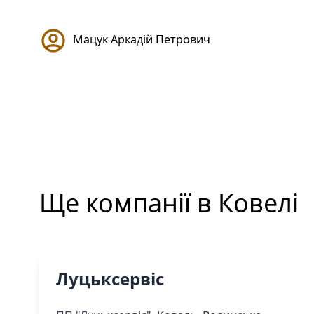
Мацук Аркадій Петрович
Ще компанії в
Ковелі
Луцьксервіс