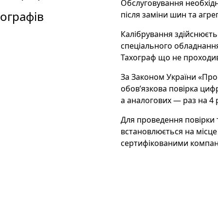
Обслуговування необхідно
ографів
після заміни шин та агре
Калібрування здійснюєть
спеціального обладнання
Тахограф що не проходи
За Законом України «Про 
обов’язкова повірка цифр
а аналогових — раз на 4 
Для проведення повірки 
встановлюється на місце
сертифікованими компан