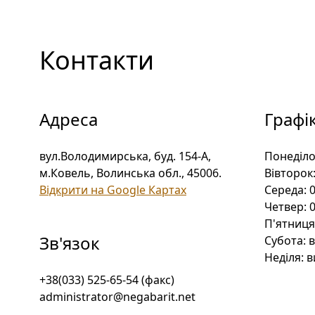
Контакти
Адреса
Графі
вул.Володимирська, буд. 154-А,
Понеділо
м.Ковель, Волинська обл., 45006
.
Вівторок
Відкрити на Google Картах
Середа:
0
Четвер:
0
П'ятниця
Зв'язок
Субота:
в
Неділя:
в
+38(033) 525-65-54 (факс)
administrator@negabarit.net