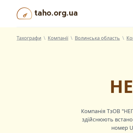
Taho.org.ua
Тахографи
\
Компанії
\
Волинська область
\
Ко
НЕ
Компанія
ТзОВ "НЕ
здійснюють встанов
номер
U