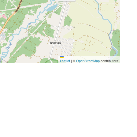
Leaflet
|
©
OpenStreetMap
contributors