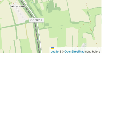
Leaflet
|
©
OpenStreetMap
contributors