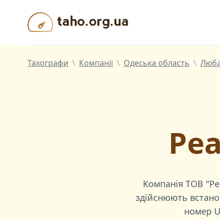
Taho.org.ua
Тахографи
\
Компанії
\
Одеська область
\
Люба
Реа
Компанія
ТОВ "Ре
здійснюють встанов
номер
U