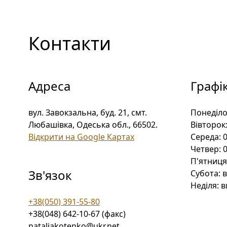
Контакти
Адреса
Графі
вул. Завокзальна, буд. 21, смт.
Понеділо
Любашівка, Одеська обл., 66502
.
Вівторок
Відкрити на Google Картах
Середа:
0
Четвер:
0
П'ятниця
Зв'язок
Субота:
в
Неділя:
в
+38(050) 391-55-80
+38(048) 642-10-67 (факс)
nataliakotenko@ukr.net