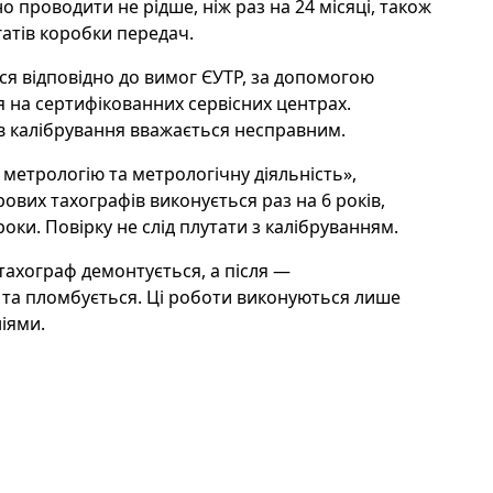
 проводити не рідше, ніж раз на 24 місяці, також
гатів коробки передач.
ся відповідно до вимог ЄУТР, за допомогою
 на сертифікованних сервісних центрах.
в калібрування вважається несправним.
метрологію та метрологічну діяльність»,
ових тахографів виконується раз на 6 років,
роки. Повірку не слід плутати з калібруванням.
тахограф демонтується, а після —
 та пломбується. Ці роботи виконуються лише
іями.