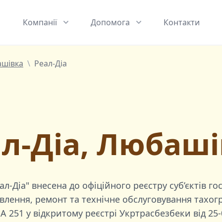
Компанії
Допомога
Контакти
шівка
\
Реал-Діа
л-Діа, Любаш
ал-Діа"
внесена до офіційного реєстру суб’єктів го
лення, ремонт та технічне обслуговування тахогр
A 251
у відкритому реєстрі Укртрасбезбеки від
25-