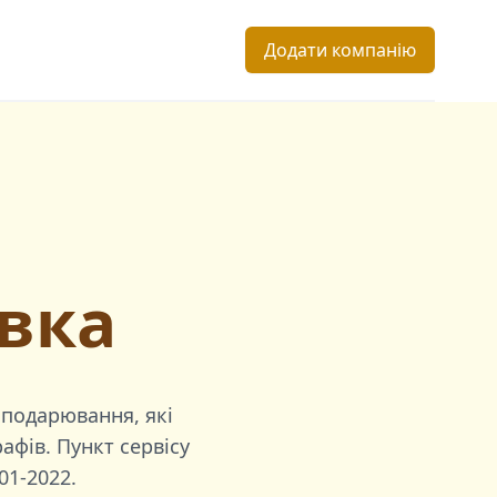
Додати компанію
івка
сподарювання, які
афів. Пункт сервісу
01-2022
.