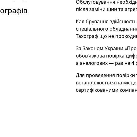
Обслуговування необхідно
ографів
після заміни шин та агре
Калібрування здійснюєть
спеціального обладнання
Тахограф що не проходи
За Законом України «Про 
обов’язкова повірка цифр
а аналогових — раз на 4 
Для проведення повірки 
встановлюється на місце
сертифікованими компан