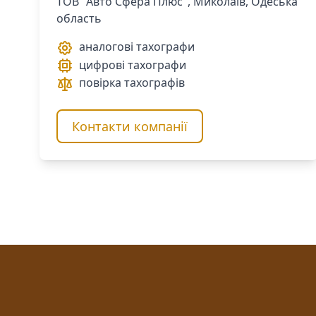
ТОВ "Авто Сфера Плюс", Миколаїв, Одеська
область
аналогові тахографи
цифрові тахографи
повірка тахографів
Контакти компанії