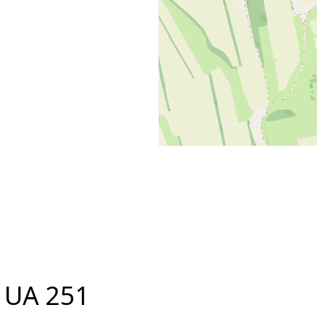
у
UA 251