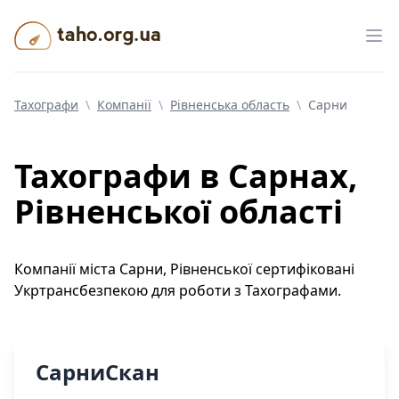
Taho.org.ua
Від
Тахографи
\
Компанії
\
Рівненська область
\
Сарни
Тахографи
в Сарнах,
Рівненської області
Компанії
міста
Сарни
,
Рівненської
сертифіковані
Укртрансбезпекою для роботи з Тахографами.
СарниСкан